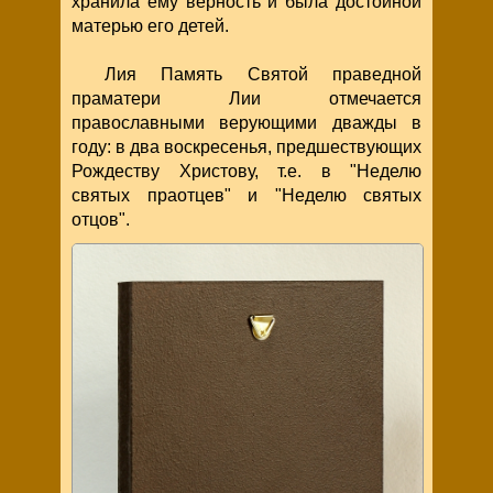
хранила ему верность и была достойной
матерью его детей.
Лия Память Святой праведной
праматери Лии отмечается
православными верующими дважды в
году: в два воскресенья, предшествующих
Рождеству Христову, т.е. в "Неделю
святых праотцев" и "Неделю святых
отцов".