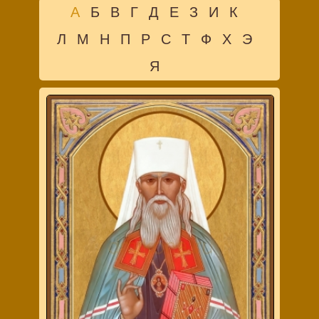
А
Б
В
Г
Д
Е
З
И
К
Л
М
Н
П
Р
С
Т
Ф
Х
Э
Я