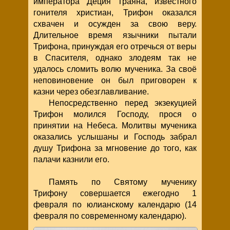
императора Деция Траяна, известного
гонителя христиан, Трифон оказался
схвачен и осужден за свою веру.
Длительное время язычники пытали
Трифона, принуждая его отречься от веры
в Спасителя, однако злодеям так не
удалось сломить волю мученика. За своё
неповиновение он был приговорен к
казни через обезглавливание.
Непосредственно перед экзекуцией
Трифон молился Господу, прося о
принятии на Небеса. Молитвы мученика
оказались услышаны и Господь забрал
душу Трифона за мгновение до того, как
палачи казнили его.
Память по Святому мученику
Трифону совершается ежегодно 1
февраля по юлианскому календарю (14
февраля по современному календарю).