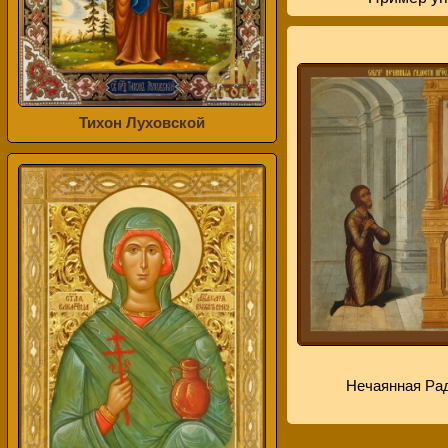
Тихон Луховской
Нечаянная Ра