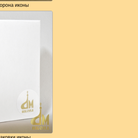
торона иконы
аковки иконы