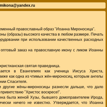
mikona@yandex.ru
еменный православный образ "Иоанна Мироносица".
ны (образы) высокого качества в любом размере. Печать
орудовании при использовании качественных расходных
 оптовый заказ на православную икону с ликом Иоанны
 христианская святая праведница.
ается в Евангелиях как ученица Иисуса Христа,
также как одна из чтимых жён-мироносиц, которым ангелы
нии Спасителя.
и другие жёны-мироносицы разнесли дальше, что дало
приветствию "Христос воскресе!".
 она была женой Хузы, бывшего домоправителем Ирода,
ически ничего не известно. Утверждается, что Иоанна