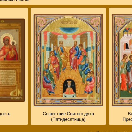
дость
Сошествие Святого духа
В
(Пятидесятница)
Прес