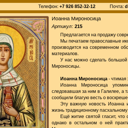
Телефон:
+7 926 852-32-12
Почта:
d
Иоанна Мироносица
Артикул:
215
Предлагается на продажу совр
Мы печатаем православные ико
производится на современном об
материалов.
У нас можно сделать большой
Мироносицы.
Иоанна Мироносица
- чтимая
Иоанна Мироносица упомин
следовавшая за ним в Галилее, а 
сообщили благую весть о воскреше
Эту важную новость Иоанна 
жизнь традиционному пасхальному 
Ещё житие святой гласит, что
однако в остальном о ней практ