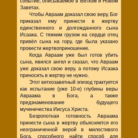
событие, описываемое в Ветхом и Новом
Заветах.
Чтобы Авраам доказал свою веру, Бог
приказал ему принести в жертву
единственного и долгожданного сына
Исаака. С тяжким грузом на сердце отец
привёл сына на гору, где была указано
провести жертвоприношение.
Когда Авраам уже был готов убить
сына, явился ангел и сказал, что Авраам
уже доказал свою веру, а потому Исаака
приносить в жертву не нужно.
Этот ветхозаветный эпизод трактуется
как испытание (уже 10-е) глубины веры
Авраама в Бога, а также
предзнаменование будущего
мученичества Иисуса Христа.
Безропотная готовность Авраама
принести сына в жертву объясняется его
неограниченной верой в милостивого
Бога, способного найти способ для