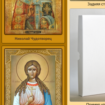
Задняя с
Николай Чудотворец
Пример уп