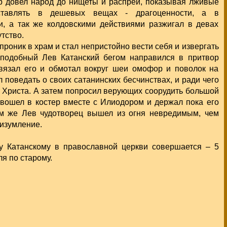
 довел народ до нищеты и распрей, показывая лживые
дставлять в дешевых вещах - драгоценности, а в
и, а так же колдовскими действиями разжигал в девах
тство.
проник в храм и стал непристойно вести себя и извергать
еподобный Лев Катанский бегом направился в притвор
связал его и обмотал вокруг шеи омофор и поволок на
л поведать о своих сатанинских бесчинствах, и ради чего
от Христа. А затем попросил верующих соорудить большой
, вошел в костер вместе с Илиодором и держал пока его
ам же Лев чудотворец вышел из огня невредимым, чем
 изумление.
у Катанскому в православной церкви совершается – 5
я по старому.