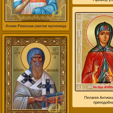
Агния Римская,святая мученица
Пелагея Антиох
преподобн