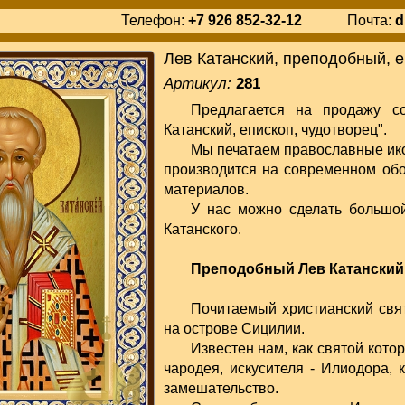
Телефон:
+7 926 852-32-12
Почта:
d
Лев Катанский, преподобный, е
Артикул:
281
Предлагается на продажу с
Катанский, епископ, чудотворец".
Мы печатаем православные ико
производится на современном об
материалов.
У нас можно сделать большо
Катанского.
Преподобный Лев Катанский,
Почитаемый христианский свят
на острове Сицилии.
Известен нам, как святой кото
чародея, искусителя - Илиодора,
замешательство.