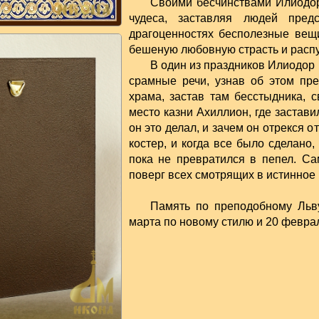
Своими бесчинствами Илиодор
чудеса, заставляя людей пре
драгоценностях бесполезные вещ
бешеную любовную страсть и распу
В один из праздников Илиодор 
срамные речи, узнав об этом пр
храма, застав там бесстыдника, 
место казни Ахиллион, где застави
он это делал, и зачем он отрекся 
костер, и когда все было сделано
пока не превратился в пепел. С
поверг всех смотрящих в истинное
Память по преподобному Льв
марта по новому стилю и 20 феврал