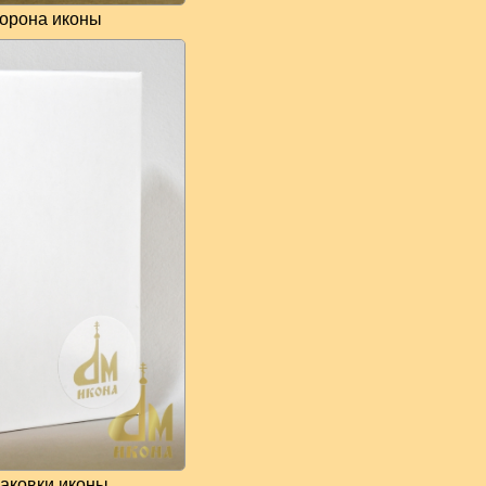
торона иконы
аковки иконы