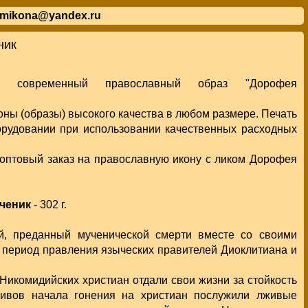
mikona@yandex.ru
ник
у современный православный образ "Дорофея
ны (образы) высокого качества в любом размере. Печать
орудовании при использовании качественных расходных
оптовый заказ на православную икону с ликом Дорофея
ченик
- 302 г.
ой, преданный мученической смерти вместе со своими
 период правления языческих правителей Диоклитиана и
Никомидийских христиан отдали свои жизни за стойкость
тивов начала гонения на христиан послужили лживые