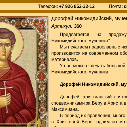
Телефон:
+7 926 852-32-12
Почта:
d
Дорофей Никомидийский, муче
Артикул:
360
Предлагается на продаж
Никомидийского, мученика".
Мы печатаем православные ико
производится на современном об
материалов.
У нас можно сделать большой 
Никомидийского, мученика.
Дорофей Никомидийский, му
Дорофей, христианский свят
сподвижниками за Веру в Христа в
Максимиана.
В период их правления, много 
в Христовой Вере, одним из мо