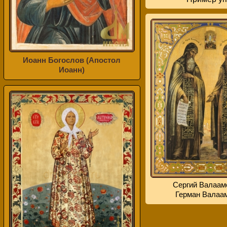
Иоанн Богослов (Апостол
Иоанн)
Сергий Валаам
Герман Валаа