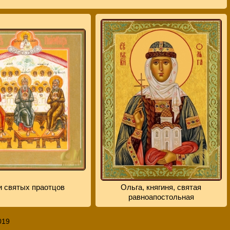
и святых праотцов
Ольга, княгиня, святая
равноапостольная
019