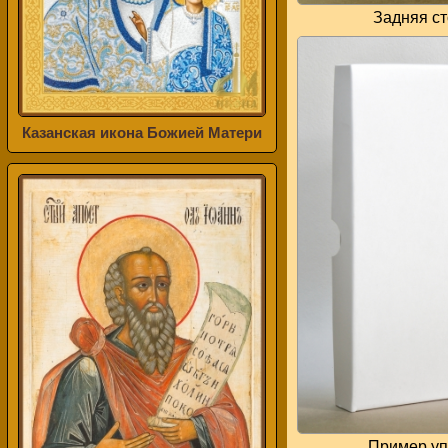
Задняя с
Казанская икона Божией Матери
Пример уп