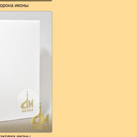
торона иконы
аковки иконы