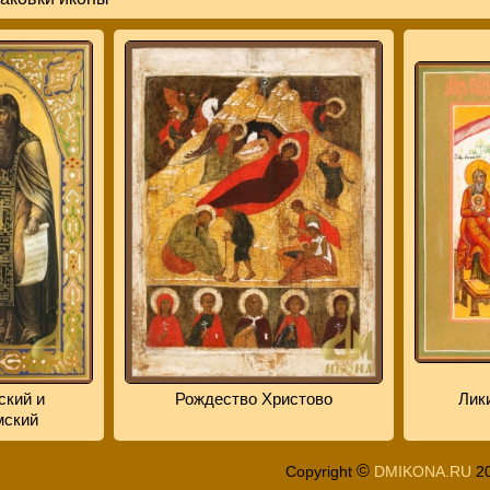
ский и
Рождество Христово
Лик
мский
©
Copyright
DMIKONA.RU
2