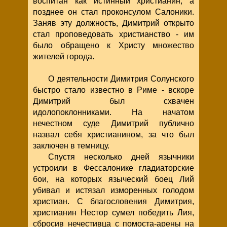
воспитан как истинный христианин, а
позднее он стал проконсулом Салоники.
Заняв эту должность, Димитрий открыто
стал проповедовать христианство - им
было обращено к Христу множество
жителей города.
О деятельности Димитрия Солунского
быстро стало известно в Риме - вскоре
Димитрий был схвачен
идолопоклонниками. На начатом
нечестном суде Димитрий публично
назвал себя христианином, за что был
заключен в темницу.
Спустя несколько дней язычники
устроили в Фессалонике гладиаторские
бои, на которых языческий боец Лий
убивал и истязал изморенных голодом
христиан. С благословения Димитрия,
христианин Нестор сумел победить Лия,
сбросив нечестивца с помоста-арены на