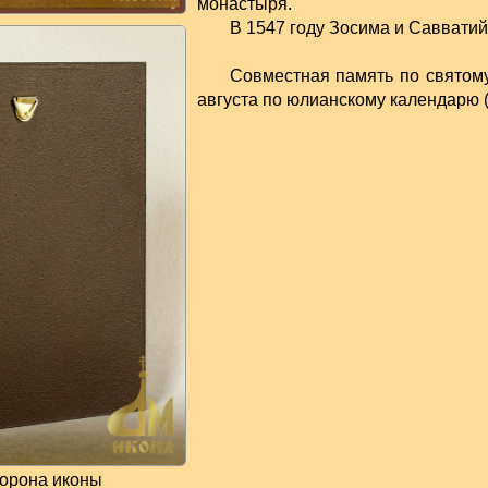
монастыря.
В 1547 году Зосима и Саввати
Совместная память по святому
августа по юлианскому календарю 
торона иконы