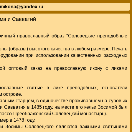
mikona@yandex.ru
ма и Савватий
аринный православный образ "Соловецкие преподобные
ны (образы) высокого качества в любом размере. Печать
орудовании при использовании качественных расходных
ой оптовый заказ на православную икону с ликами
ославные святые в лике преподобных, основатели
 острове.
авным старцем, в одиночестве проживавшем на суровых
и Савватия в 1435 году, на месте его кельи Зосимой был
пассо-Преображенский Соловецкий монастырь).
ер в 1478 году.
 и Зосимы Соловецкого являются важными святынями