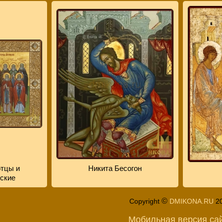
тцы и
Никита Бесогон
ские
©
Copyright
DMIKONA.RU
2
Мобильная версия са