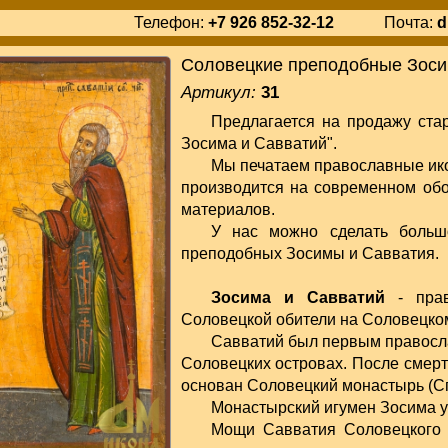
Телефон:
+7 926 852-32-12
Почта:
d
Соловецкие преподобные Зоси
Артикул:
31
Предлагается на продажу ст
Зосима и Савватий".
Мы печатаем православные ико
производится на современном об
материалов.
У нас можно сделать больш
преподобных Зосимы и Савватия.
Зосима и Савватий
- прав
Соловецкой обители на Соловецком
Савватий был первым правосл
Соловецких островах. После смерт
основан Соловецкий монастырь (С
Монастырский игумен Зосима ум
Мощи Савватия Соловецкого