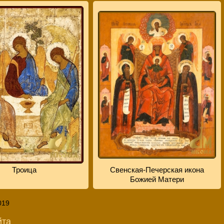
Троица
Свенская-Печерская икона
Божией Матери
019
йта