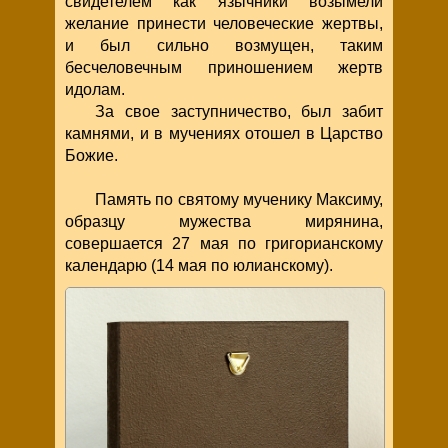
свидетелем как язычники возымели
желание принести человеческие жертвы,
и был сильно возмущен, таким
бесчеловечным приношением жертв
идолам.
За свое заступничество, был забит
камнями, и в мучениях отошел в Царство
Божие.
Память по святому мученику Максиму,
образцу мужества мирянина,
совершается 27 мая по григорианскому
календарю (14 мая по юлианскому).