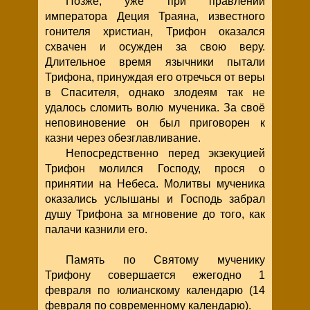
Позже, уже при правлении
императора Деция Траяна, известного
гонителя христиан, Трифон оказался
схвачен и осужден за свою веру.
Длительное время язычники пытали
Трифона, принуждая его отречься от веры
в Спасителя, однако злодеям так не
удалось сломить волю мученика. За своё
неповиновение он был приговорен к
казни через обезглавливание.
Непосредственно перед экзекуцией
Трифон молился Господу, прося о
принятии на Небеса. Молитвы мученика
оказались услышаны и Господь забрал
душу Трифона за мгновение до того, как
палачи казнили его.
Память по Святому мученику
Трифону совершается ежегодно 1
февраля по юлианскому календарю (14
февраля по современному календарю).